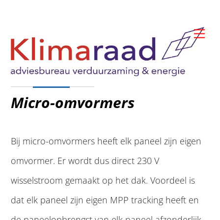
Skip
to
Me
content
Micro-omvormers
Bij micro-omvormers heeft elk paneel zijn eigen
omvormer. Er wordt dus direct 230 V
wisselstroom gemaakt op het dak. Voordeel is
dat elk paneel zijn eigen MPP tracking heeft en
de paneelopbrengst van elk paneel afzonderlijk