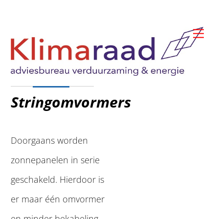
Skip
to
Me
content
Stringomvormers
Doorgaans worden
zonnepanelen in serie
geschakeld. Hierdoor is
er maar één omvormer
en minder bekabeling