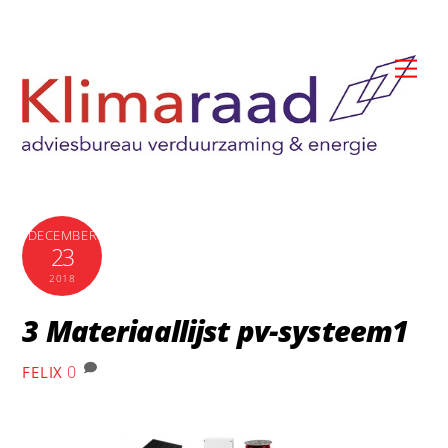
Skip
to
Me
content
DECEMBER
23
2018
3 Materiaallijst pv-systeem1
0
FELIX