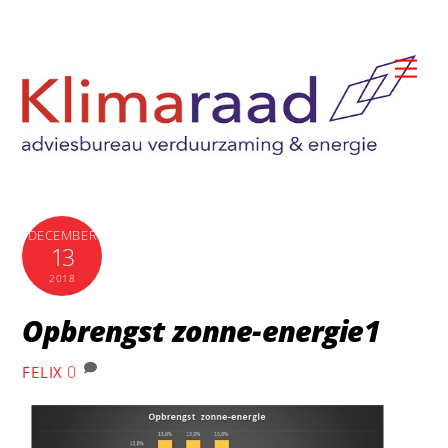
Skip
to
Me
content
DECEMBER
13
2018
Opbrengst zonne-energie1
0
FELIX