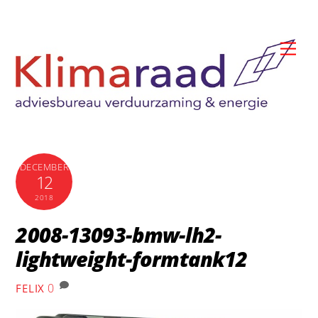
Skip
to
Me
content
DECEMBER
12
2018
2008-13093-bmw-lh2-
lightweight-formtank12
0
FELIX