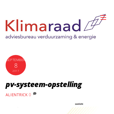
Skip
to
Me
content
SEPTEMBER
8
2017
pv-systeem-opstelling
0
ALIENTRICK