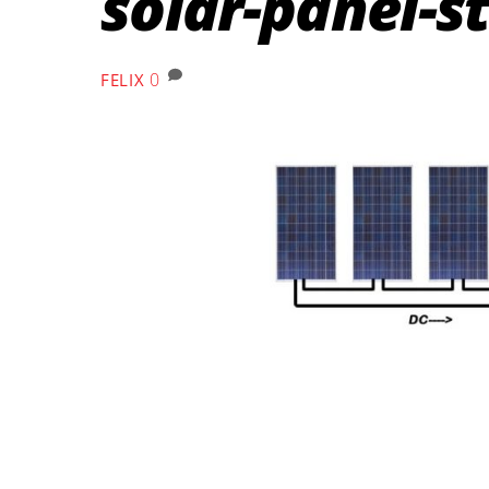
solar-panel-s
0
FELIX