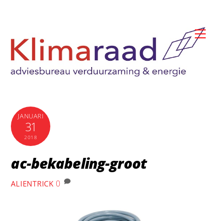
Skip
to
Me
content
JANUARI
31
2018
ac-bekabeling-groot
0
ALIENTRICK