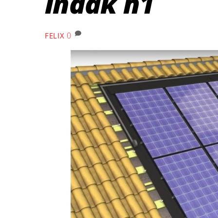
indak h1
0
FELIX