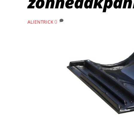
zonnedakpan
0
ALIENTRICK