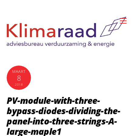
Skip
to
Me
content
MAART
8
2018
PV-module-with-three-
bypass-diodes-dividing-the-
panel-into-three-strings-A-
large-maple1